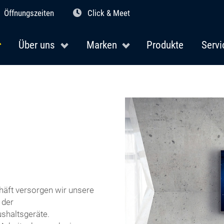
Öffnungszeiten
Click & Meet
Über uns
Marken
Produkte
Servi
häft versorgen wir unsere
 der
ushaltsgeräte.