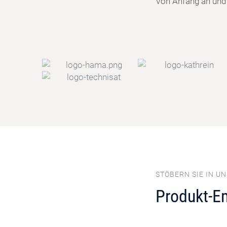
Von Anfang an und f
STÖBERN SIE IN U
Produkt-E